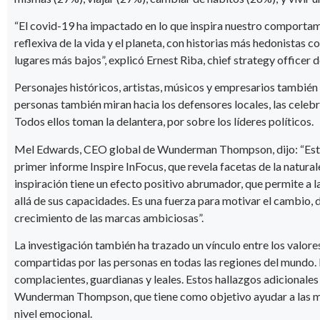
“El covid-19 ha impactado en lo que inspira nuestro comporta
reflexiva de la vida y el planeta, con historias más hedonistas 
lugares más bajos”, explicó Ernest Riba, chief strategy offi
Personajes históricos, artistas, músicos y empresarios también 
personas también miran hacia los defensores locales, las celebri
Todos ellos toman la delantera, por sobre los líderes políticos.
Mel Edwards, CEO global de Wunderman Thompson, dijo: “Esta
primer informe Inspire InFocus, que revela facetas de la natur
inspiración tiene un efecto positivo abrumador, que permite a
allá de sus capacidades. Es una fuerza para motivar el cambio, 
crecimiento de las marcas ambiciosas”.
La investigación también ha trazado un vínculo entre los valores 
compartidas por las personas en todas las regiones del mundo. 
complacientes, guardianas y leales. Estos hallazgos adicional
Wunderman Thompson, que tiene como objetivo ayudar a las marc
nivel emocional.