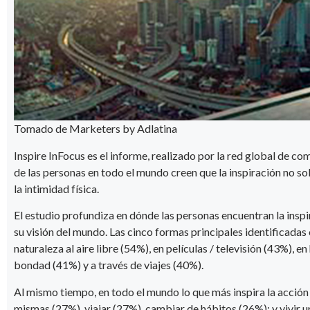
Tomado de Marketers by Adlatina
Inspire InFocus es el informe, realizado por la red global d
de las personas en todo el mundo creen que la inspiración no sol
la intimidad física.
El estudio profundiza en dónde las personas encuentran la inspi
su visión del mundo. Las cinco formas principales identificadas
naturaleza al aire libre (54%), en películas / televisión (43%), e
bondad (41%) y a través de viajes (40%).
Al mismo tiempo, en todo el mundo lo que más inspira la acción
mismas (27%), viajar (27%), cambiar de hábitos (26%); y vivir u