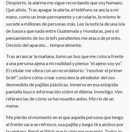
Despierto, la alarma me sigue recordando que soy humano.
Qué alivio. Tras apagar la alerta, el teléfono se ancla a mi
mano, como un imán permanente y carcelario, lo mismo le
sucede a millones de personas más. Leo la noticia de una isla
de basura que nada entre Guatemala y Honduras, pero el
pensamiento de los briefs pendientes me ataca de pronto.
Desisto del aparato… temporalmente.
Tras arrancar la mañana, tomo un bus que me coloca frente
a una persona ajena a mi realidad y pienso “el ajeno soy yo”.
El celular me vibra con un recordatorio: “resolver el primer
brief”, sobre cómo crear consciencia alrededor del uso
desmedido de pajillas plásticas. Inmerso en esa estúpida
pantalla busco información sobre el dilema. Investigo. Veo
referencias de cómo se ha resuelto antes. Me río de un
meme.
Me pierdo el momento en el que aquella persona que tengo
al frente saca un refresco, usa pajilla y luego tira ambos por
la ventana. Perdí el Pitch que la vida me presentó. Todos lo