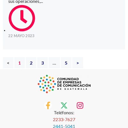
sus operaciones,...
22 MAYO 2023
<
1
2
3
…
5
>
Teléfonos:
2233-7627
2441-5041